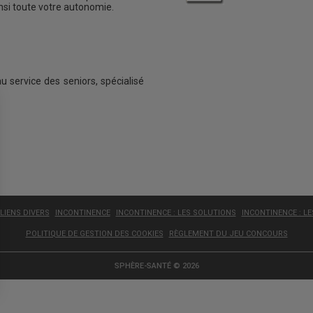
insi toute votre autonomie.
au service des seniors, spécialisé
LIENS DIVERS
INCONTINENCE
INCONTINENCE : LES SOLUTIONS
INCONTINENCE : L
POLITIQUE DE GESTION DES COOKIES
RÈGLEMENT DU JEU CONCOURS
SPHÈRE-SANTÉ © 2026