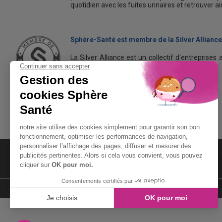
quotidien avec les fuites urinaires et retrouver a
Sphère-Santé est membre de la Silver Alliance
La Silver Alliance est un collectif d'entreprises 
dans le bien vieillir à domicile.
Découvrez la Silver Alliance
MENTIONS LÉGALES
LIENS UTILES