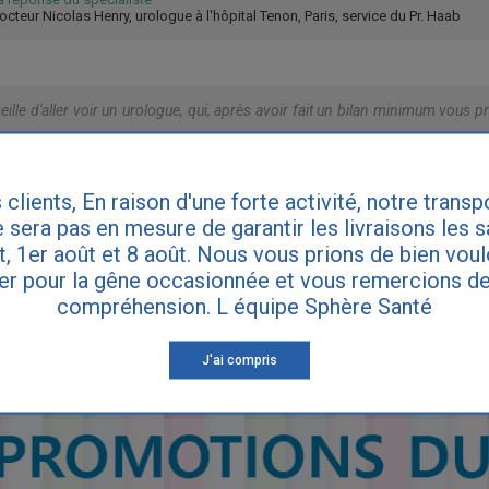
octeur Nicolas Henry, urologue à l'hôpital Tenon, Paris, service du Pr. Haab
ille d'aller voir un urologue, qui, après avoir fait un bilan minimum vous
 clients, En raison d'une forte activité, notre transp
IRE DES QUESTIONS
 sera pas en mesure de garantir les livraisons les 
et, 1er août et 8 août. Nous vous prions de bien vou
er pour la gêne occasionnée et vous remercions de
compréhension. L équipe Sphère Santé
ette réponse ne remplace pas le diagnostic de votre médecin. Consultez vot
ynécologue si vous souffrez d'incontinence.
J'ai compris