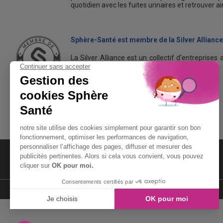
quotidien avec les fuites urinaires et retrouver a
Sphère-Santé est membre de la Silver Alliance
La Silver Alliance est un collectif d'entreprises 
dans le bien vieillir à domicile.
Découvrez la Silver Alliance
MENTIONS LÉGALES
LIENS UTILES