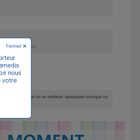
Fermer
sager un traitement.
orteur
samedis
loir nous
 votre
re médecin traitant ou un médecin spécialiste urologue ou