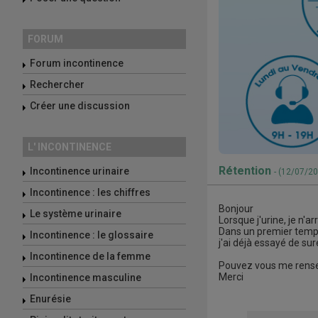
FORUM
Forum incontinence
Rechercher
Créer une discussion
L' INCONTINENCE
Rétention
Incontinence urinaire
- (12/07/2
Incontinence : les chiffres
Bonjour
Le système urinaire
Lorsque j'urine, je n'a
Dans un premier temps 
Incontinence : le glossaire
j'ai déjà essayé de su
Incontinence de la femme
Pouvez vous me rense
Merci
Incontinence masculine
Enurésie