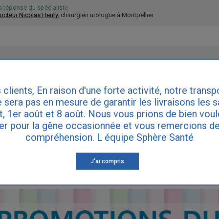
a réponse du spécialiste
octeur Nicolas Henry
, chirurgien urologue à Montpellier
ous consultiez un urologue pour connaître l'origine de votre problème et envi
 clients, En raison d'une forte activité, notre transp
 sera pas en mesure de garantir les livraisons les 
et, 1er août et 8 août. Nous vous prions de bien vou
IRE DES QUESTIONS
er pour la gêne occasionnée et vous remercions de
compréhension. L équipe Sphère Santé
ette réponse ne remplace pas le diagnostic de votre médecin. Consultez vot
ynécologue si vous souffrez d'incontinence.
J'ai compris