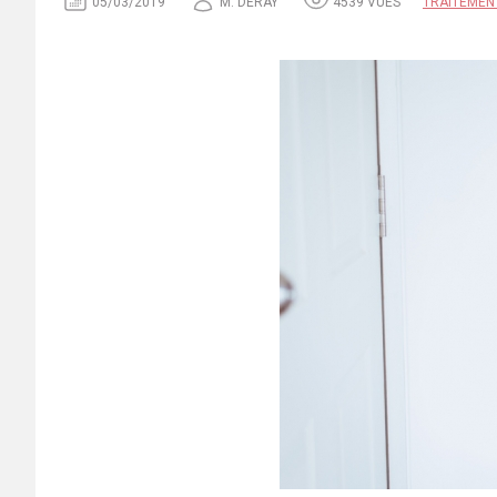
05/03/2019
M. DERAY
4539 VUES
TRAITEMEN