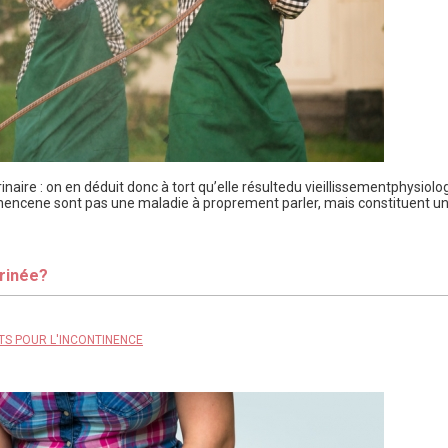
ire : on en déduit donc à tort qu’elle résultedu vieillissementphysiolog
nencene sont pas une maladie à proprement parler, mais constituent un
rinée?
TS POUR L'INCONTINENCE