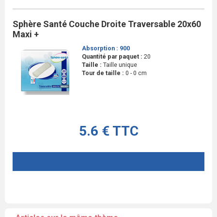
Sphère Santé Couche Droite Traversable 20x60
Maxi +
Absorption :
900
Quantité par paquet :
20
Taille :
Taille unique
Tour de taille :
0 - 0 cm
5.6 € TTC
AJOUTER AU PANIER