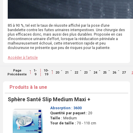
85 à 90 %, tel est le taux de réussite affiché par la pose d’une
bandelette contre les fuites urinaires intempestives. Une chirurgie des
plus efficaces donc, mais aussi des plus durables. Proposée en cas
d’incontinence urinaire d’effort, lorsque la rééducation périnéale a
malheureusement échoué, cette intervention rapide et peu
douloureuse ne présente que peu de risques pour la patiente.
Accéder à l’article
]
Page
1-
10-
[
]
20
21
22
23
24
25
26
27
[
Précédente
9
19
Produits à la une
Sphère Santé Slip Medium Maxi +
Absorption :
3600
Quantité par paquet :
20
Taille :
Medium
Tour de taille :
70 - 110 cm