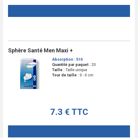
AJOUTER AU PANIER
Sphère Santé Men Maxi +
Absorption :
510
Quantité par paquet :
20
Taille :
Taille unique
Tour de taille :
0 - 0 cm
7.3 € TTC
AJOUTER AU PANIER