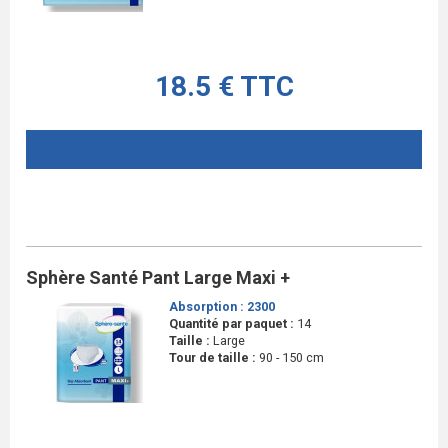
18.5 € TTC
AJOUTER AU PANIER
Sphère Santé Pant Large Maxi +
Absorption :
2300
Quantité par paquet :
14
Taille :
Large
Tour de taille :
90 - 150 cm