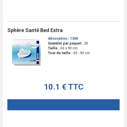
Sphère Santé Bed Extra
Absorption :
1300
Quantité par paquet :
30
Taille :
60 x 90 cm
Tour de taille :
60 - 90 cm
10.1 € TTC
AJOUTER AU PANIER